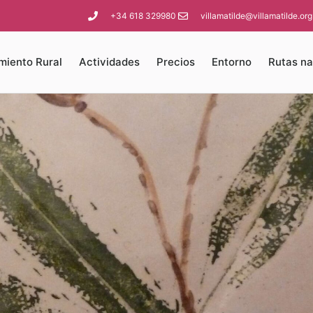
+34 618 329980
villamatilde@villamatilde.org
miento Rural
Actividades
Precios
Entorno
Rutas na