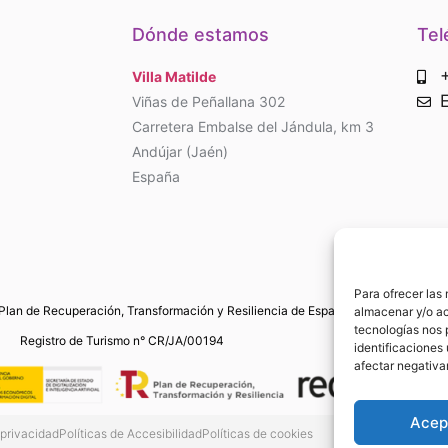
Dónde estamos
Tel
Villa Matilde
Viñas de Peñallana 302
Carretera Embalse del Jándula, km 3
Andújar (Jaén)
España
Para ofrecer las
Plan de Recuperación, Transformación y Resiliencia de España ‘Next Generation
almacenar y/o ac
tecnologías nos 
Registro de Turismo n° CR/JA/00194
identificaciones 
afectar negativa
Acep
 privacidad
Políticas de Accesibilidad
Políticas de cookies