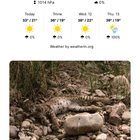
1014 hPa
0%
Today
Tmrw.
Wed. 12
Thu. 13
33º / 21º
36º / 19º
38º / 22º
39º / 19º
0%
0%
0%
100%
Weather
by weatherin.org