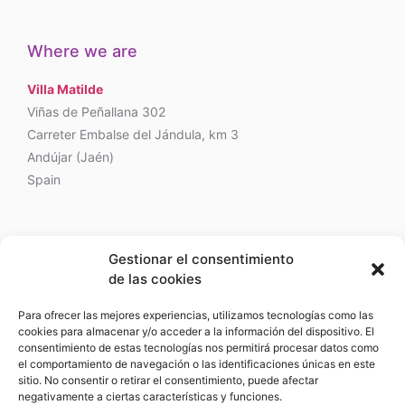
Where we are
Villa Matilde
Viñas de Peñallana 302
Carreter Embalse del Jándula, km 3
Andújar (Jaén)
Spain
Phone
Gestionar el consentimiento
de las cookies
+34 618 329980
Email
Para ofrecer las mejores experiencias, utilizamos tecnologías como las
cookies para almacenar y/o acceder a la información del dispositivo. El
consentimiento de estas tecnologías nos permitirá procesar datos como
el comportamiento de navegación o las identificaciones únicas en este
sitio. No consentir o retirar el consentimiento, puede afectar
Funded by the KIT Digital Program. Recovery, Transformation and Resilience
negativamente a ciertas características y funciones.
Plan of Spain ‘Next Generation EU’